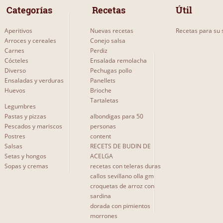
 Categorías 
 Recetas 
Útil
Aperitivos
Nuevas recetas
Recetas para su s
Arroces y cereales
Conejo salsa
Carnes
Perdiz
Cócteles
Ensalada remolacha
Diverso
Pechugas pollo
Ensaladas y verduras
Panellets
Huevos
Brioche
Tartaletas
Legumbres
Pastas y pizzas
albondigas para 50
Pescados y mariscos
personas
Postres
content
Salsas
RECETS DE BUDIN DE
Setas y hongos
ACELGA
Sopas y cremas
recetas con teleras duras
callos sevillano olla gm
croquetas de arroz con
sardina
dorada con pimientos
morrones