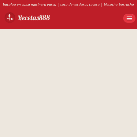
bacalao en salsa marinera vasca
|
coca de verduras casera
|
bizcocho borracho
de medina
|
recetas 888
|
conejo guisado con pimientos
|
recetas de rotini
tricolor
|
ensalada de rotini