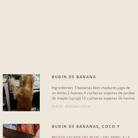
chocolate
136
pan
102
harina
96
mantequilla
122
bizcocho
156
agua
135
BUDIN DE BANANA
pimienta
145
Ingredientes 3 bananas bien maduras jugo de
aceite
135
un limón 2 huevos 4 cucharas soperas de jarabe
de maple (syrup) 12 cucharas soperas de harina
con levadura 12[...]
vainilla
126
Fuente: allrecipes.com.ar
Más...
BUDIN DE BANANAS, COCO Y
BIZCOCHOS
RECETA SACADA DEL BLOG " DEL PAPEL A LA
TIPO DE RECETA