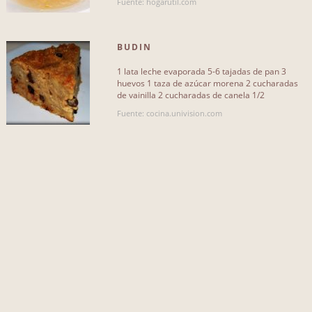
Fuente: hogarutil.com
pan
73
BUDIN
harina
79
1 lata leche evaporada 5-6 tajadas de pan 3
mantequilla
53
huevos 1 taza de azúcar morena 2 cucharadas
de vainilla 2 cucharadas de canela 1/2
bizcocho
19
cucharadita de nuez[...]
Fuente: cocina.univision.com
agua
40
pimienta
30
aceite
40
vainilla
49
Más...
QUE NO INCLUYA...
leche
67