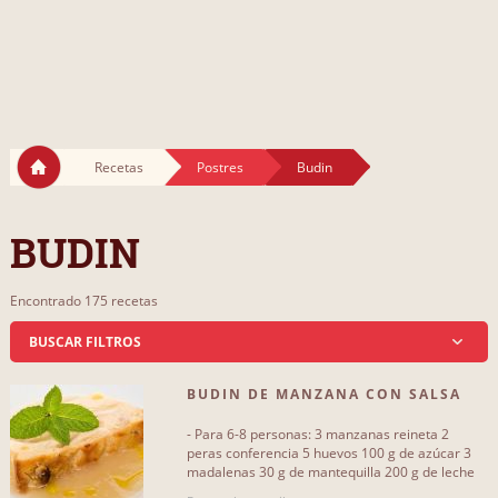
Recetas
Postres
Budin
BUDIN
Encontrado 175 recetas
BUSCAR FILTROS
BUDIN DE MANZANA CON SALSA
QUE INCLUYA...
DE PERA
- Para 6-8 personas: 3 manzanas reineta 2
leche
108
peras conferencia 5 huevos 100 g de azúcar 3
madalenas 30 g de mantequilla 200 g de leche
condensada 100 ml de leche[...]
chocolate
39