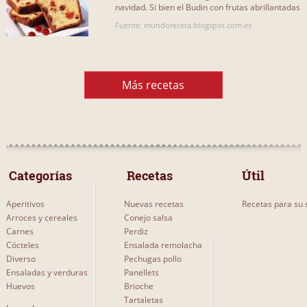
navidad. Si bien el Budin con frutas abrillantadas
es ideal para[...]
Fuente: mundoreceta.blogspot.com.es
Más recetas
 Categorías 
 Recetas 
Útil
Aperitivos
Nuevas recetas
Recetas para su s
Arroces y cereales
Conejo salsa
Carnes
Perdiz
Cócteles
Ensalada remolacha
Diverso
Pechugas pollo
Ensaladas y verduras
Panellets
Huevos
Brioche
Tartaletas