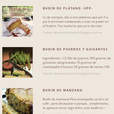
BUDIN DE PLÁTANO -3PP-
Lo de siempre, dos o tres plátanos que por h o
por b terminan madurando a más no poder en
el frutero. Tan maduros que ya te da cosa
comértelos pero que[...]
Fuente: desdecerosaludable.blogspot.com.es
BUDIN DE PUERROS Y GUISANTES
Ingredientes: 1/2 Kilo de puerros 300 gramos de
guisantes desgranados 70 gramos de
mantequilla 4 huevos 50 gramos de harina 100
gramos de jamon yorck 1/2 litro[...]
Fuente: conchiensucocina.blogspot.com.es
BUDIN DE MANZANA
Budín de manzana Para acompañar un té o un
café , para desayunar o porque , simplemente,
te apetece tomar algo dulce, este budín es r
íquisimo. Con un sabor[...]