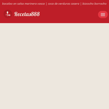
bacalao en salsa marinera vasca
|
coca de verduras casera
|
bizcocho borracho
de medina
|
recetas 888
|
conejo guisado con pimientos
|
recetas de rotini
tricolor
|
ensalada de rotini