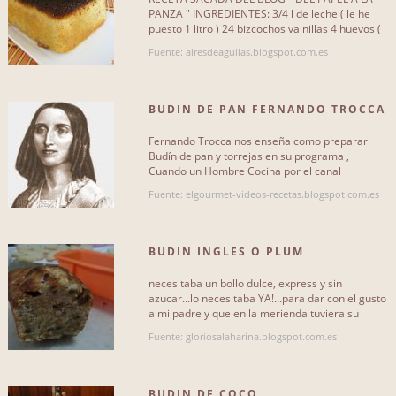
PANZA " INGREDIENTES: 3/4 l de leche ( le he
puesto 1 litro ) 24 bizcochos vainillas 4 huevos (
Con fruta
0
5 huevos ) 1 taza de[...]
Fuente: airesdeaguilas.blogspot.com.es
BUDIN DE PAN FERNANDO TROCCA
ELGOURMET.COM VIVO[...]
DIFICULTAD
Fernando Trocca nos enseña como preparar
Budín de pan y torrejas en su programa ,
Fácil
70
Cuando un Hombre Cocina por el canal
elgourmet.com.
Media
44
Fuente: elgourmet-videos-recetas.blogspot.com.es
Difícil
61
BUDIN INGLES O PLUM
CAKE....PERO SIN AZUCAR!
necesitaba un bollo dulce, express y sin
azucar...lo necesitaba YA!...para dar con el gusto
a mi padre y que en la merienda tuviera su
PΑGINAS Y; BLOGS
budin ingles de frutas[...]
Fuente: gloriosalaharina.blogspot.com.es
mis-recetas
39
mundoreceta
30
BUDIN DE COCO