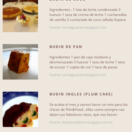
recetasdecocina
26
Ingredientes : 1 lata de leche condensada 3
huevos 1 taza de crema de leche 1 cucharadita
de vainilla 2 cucharada de coco rallado Separa
cocinaguanaca
5
las claras de las[...]
Fuente: cocinaguanaca.blogspot.com
anabel-unpocodetodo
4
recetas-merche
3
BUDIN DE PAN
hogarutil
3
Ingredientes 1 pan de caja mediano y
desmenuzado 3 huevos 1 taza de leche 1 taza
cocina
3
de azucar 1 copita de ron 1 taza de pasas
(opcional) 1 1/2 taza de azucar para[...]
Fuente: cocinaguanaca.blogspot.com
misbizcochoscaseros
2
airesdeaguilas
1
BUDIN INGLES (PLUM CAKE)
Más...
Se acaba el mes y vamos hacer un reto para las
chicas de Film&Food , ellas como siempre nos
dejan sus fabulosos retos, que nos hacen
pensar y darle a[...]
Fuente: elsecretodeboro.blogspot.com.es