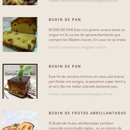
Fuente: misbizcochoscaseros.blogspot.com.es
BUDIN DE PAN
BUDIN DE PAN Este rico postre casero tiene un
origen en la cocina de aprovechamiento que
siempre las Madres hacen. En casa no se tiraba
nada y menos en tiempos[...]
Fuente: postresdecris.blogspot.com.es
BUDIN DE PAN
Este fin de semana hicimos en casa una buena
parrillada con amigos, la pasamos super bien! y
al otro día me había sobrado bastante pan,
entonces recordé que mi[...]
Fuente: cocinandoconma.blogspot.com.es
BUDIN DE FRUTAS ABRILLANTADAS
El Budin de frutas abrillantadas tambien
conocido como budín ingles , es un clasico de