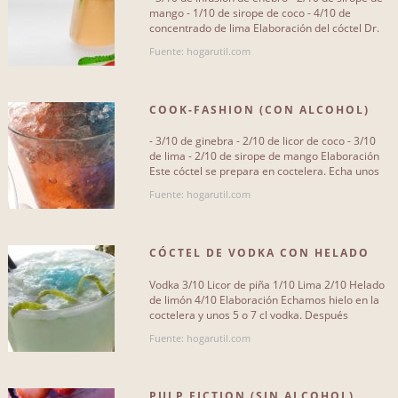
mango - 1/10 de sirope de coco - 4/10 de
concentrado de lima Elaboración del cóctel Dr.
Con fruta
0
Jekill (sin alcohol)[...]
Fuente: hogarutil.com
COOK-FASHION (CON ALCOHOL)
DIFICULTAD
- 3/10 de ginebra - 2/10 de licor de coco - 3/10
de lima - 2/10 de sirope de mango Elaboración
Fácil
24
Este cóctel se prepara en coctelera. Echa unos
hielos en la[...]
Media
31
Fuente: hogarutil.com
Difícil
5
CÓCTEL DE VODKA CON HELADO
DE LIMÓN (CON[...]
Vodka 3/10 Licor de piña 1/10 Lima 2/10 Helado
de limón 4/10 Elaboración Echamos hielo en la
coctelera y unos 5 o 7 cl vodka. Después
PΑGINAS Y; BLOGS
añadimos un poquito de[...]
Fuente: hogarutil.com
hogarutil
60
PULP FICTION (SIN ALCOHOL)