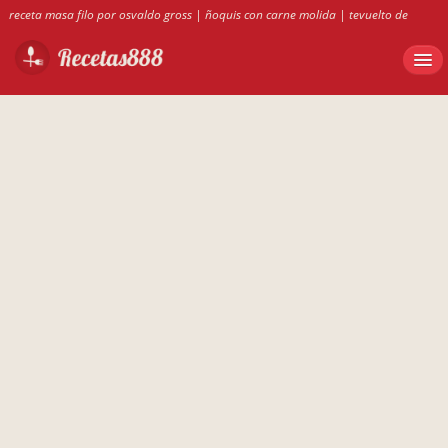
receta masa filo por osvaldo gross
|
ñoquis con carne molida
|
tevuelto de
grelos con surumi
|
receta masa philo osvaldo gross
|
RECETS DE BUDIN DE
ACELGA
|
recetas con teleras duras