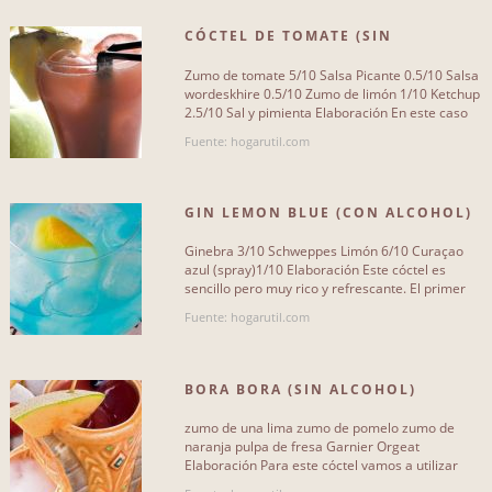
CÓCTEL DE TOMATE (SIN
ALCOHOL)
Zumo de tomate 5/10 Salsa Picante 0.5/10 Salsa
wordeskhire 0.5/10 Zumo de limón 1/10 Ketchup
2.5/10 Sal y pimienta Elaboración En este caso
nuestro cóctel sin[...]
Fuente: hogarutil.com
GIN LEMON BLUE (CON ALCOHOL)
Ginebra 3/10 Schweppes Limón 6/10 Curaçao
azul (spray)1/10 Elaboración Este cóctel es
sencillo pero muy rico y refrescante. El primer
paso es enfriar bien la[...]
Fuente: hogarutil.com
BORA BORA (SIN ALCOHOL)
zumo de una lima zumo de pomelo zumo de
naranja pulpa de fresa Garnier Orgeat
Elaboración Para este cóctel vamos a utilizar
unos vasos especiales. Echamos[...]