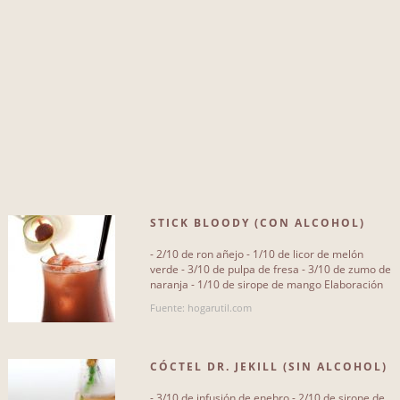
naranjas
33
licor
43
ginebra
50
hielo picado
46
nata
47
agua
51
STICK BLOODY (CON ALCOHOL)
vodka
52
- 2/10 de ron añejo - 1/10 de licor de melón
canela
54
verde - 3/10 de pulpa de fresa - 3/10 de zumo de
naranja - 1/10 de sirope de mango Elaboración
En la coctelera[...]
chocolate
56
Fuente: hogarutil.com
Más...
CÓCTEL DR. JEKILL (SIN ALCOHOL)
- 3/10 de infusión de enebro - 2/10 de sirope de
TIPO DE RECETA