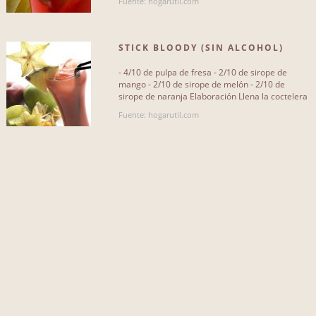
Fuente: hogarutil.com
licor
17
STICK BLOODY (SIN ALCOHOL)
ginebra
10
- 4/10 de pulpa de fresa - 2/10 de sirope de
hielo picado
14
mango - 2/10 de sirope de melón - 2/10 de
sirope de naranja Elaboración Llena la coctelera
nata
13
de hielos. Añade un[...]
Fuente: hogarutil.com
agua
9
vodka
8
canela
6
chocolate
4
Más...
QUE NO INCLUYA...
zumo de naranja
40