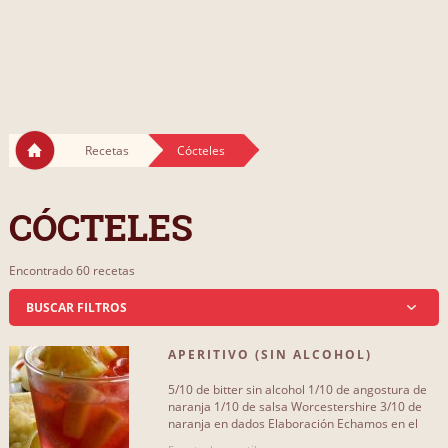
Recetas
Cócteles
CÓCTELES
Encontrado 60 recetas
BUSCAR FILTROS
APERITIVO (SIN ALCOHOL)
QUE INCLUYA...
5/10 de bitter sin alcohol 1/10 de angostura de
zumo de naranja
20
naranja 1/10 de salsa Worcestershire 3/10 de
naranja en dados Elaboración Echamos en el
fondo del vaso unas[...]
naranjas
27