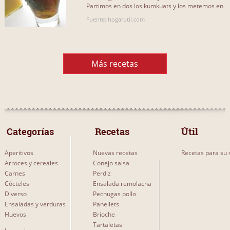
Partimos en dos los kumkuats y los metemos en
el vaso. Añadimos unas[...]
Fuente: hogarutil.com
Más recetas
 Categorías 
 Recetas 
Útil
Aperitivos
Nuevas recetas
Recetas para su s
Arroces y cereales
Conejo salsa
Carnes
Perdiz
Cócteles
Ensalada remolacha
Diverso
Pechugas pollo
Ensaladas y verduras
Panellets
Huevos
Brioche
Tartaletas