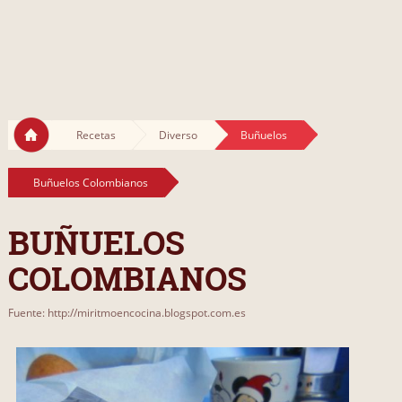
Recetas
Diverso
Buñuelos
Buñuelos Colombianos
BUÑUELOS
COLOMBIANOS
Fuente: http://miritmoencocina.blogspot.com.es