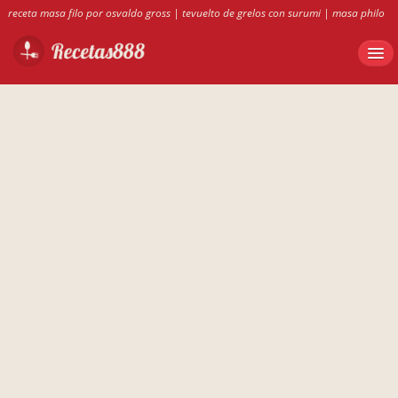
receta masa filo por osvaldo gross
|
tevuelto de grelos con surumi
|
masa philo
osvaldo gross
|
porrusalda con carne
|
callos sevillano olla gm
|
silvia mini
quiches de atun dukan