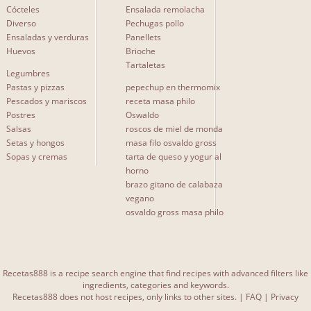
Cócteles
Ensalada remolacha
Diverso
Pechugas pollo
Ensaladas y verduras
Panellets
Huevos
Brioche
Tartaletas
Legumbres
Pastas y pizzas
pepechup en thermomix
Pescados y mariscos
receta masa philo
Postres
Oswaldo
Salsas
roscos de miel de monda
Setas y hongos
masa filo osvaldo gross
Sopas y cremas
tarta de queso y yogur al
horno
brazo gitano de calabaza
vegano
osvaldo gross masa philo
Recetas888 is a recipe search engine that find recipes with advanced filters like
ingredients, categories and keywords.
Recetas888 does not host recipes, only links to other sites. |
FAQ
|
Privacy