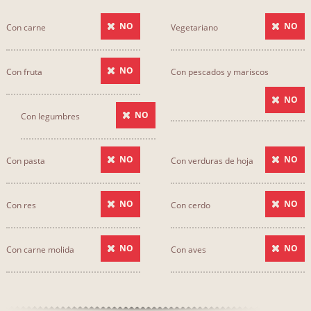
NO
NO
Con carne
Vegetariano
NO
Con fruta
Con pescados y mariscos
NO
NO
Con legumbres
NO
NO
Con pasta
Con verduras de hoja
NO
NO
Con res
Con cerdo
NO
NO
Con carne molida
Con aves