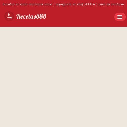
bacalao en salsa marinera vasca
|
espaguetis en chef 2000 ti
|
coca de verduras
casera
|
bizcocho borracho de medina
|
recetas 888
|
conejo guisado con
pimientos
|
recetas de rotini tricolor