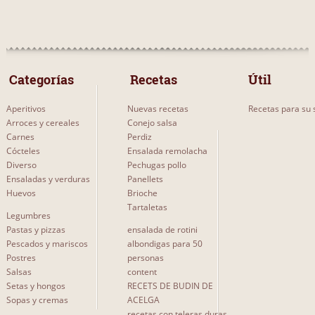
 Categorías 
 Recetas 
Útil
Aperitivos
Nuevas recetas
Recetas para su s
Arroces y cereales
Conejo salsa
Carnes
Perdiz
Cócteles
Ensalada remolacha
Diverso
Pechugas pollo
Ensaladas y verduras
Panellets
Huevos
Brioche
Tartaletas
Legumbres
Pastas y pizzas
ensalada de rotini
Pescados y mariscos
albondigas para 50
Postres
personas
Salsas
content
Setas y hongos
RECETS DE BUDIN DE
Sopas y cremas
ACELGA
recetas con teleras duras