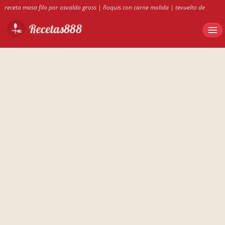
receta masa filo por osvaldo gross
|
ñoquis con carne molida
|
tevuelto de
grelos con surumi
|
receta masa philo osvaldo gross
|
content
|
RECETS DE
BUDIN DE ACELGA
|
recetas con teleras duras