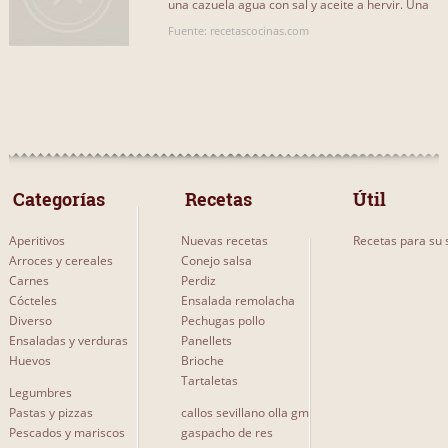
una cazuela agua con sal y aceite a hervir. Una
Con verduras de hoja
0
vez hierva, cocemos los[...]
Fuente: recetascocinas.com
Con res
0
Con cerdo
0
Con carne molida
0
Con aves
0
 Categorías 
 Recetas 
Útil
Aperitivos
Nuevas recetas
Recetas para su s
Arroces y cereales
Conejo salsa
DIFICULTAD
Carnes
Perdiz
Cócteles
Ensalada remolacha
Fácil
0
Diverso
Pechugas pollo
Ensaladas y verduras
Panellets
Media
3
Huevos
Brioche
Tartaletas
Difícil
0
Legumbres
Pastas y pizzas
callos sevillano olla gm
Pescados y mariscos
gaspacho de res