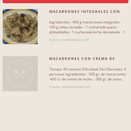
MACARRONES INTEGRALES CON
QUE INCLUYA...
SETAS
Ingredientes - 400 g macarrones integrales -
pimienta
2
100 g setas variadas - 1 cucharada queso
philadelphia - 1 cucharada leche desnatada - 1
ajo - 1 ramitas perejil[...]
bacalao
1
Fuente: recetasdiarias.com
sal a gusto
2
MACARRONES CON CREMA DE
queso
2
BACALAO Y SETAS
Tiempo: 40 minutos Dificultad: Fácil Raciones: 4
aceite de oliva
1
personas Ingredientes: -500 gr. de macarrones.
-400 cl. de crema de leche . -300 gr. de setas.
-300 gr. de[...]
Fuente: recetascocinas.com
QUE NO INCLUYA...
pimienta
1
bacalao
2