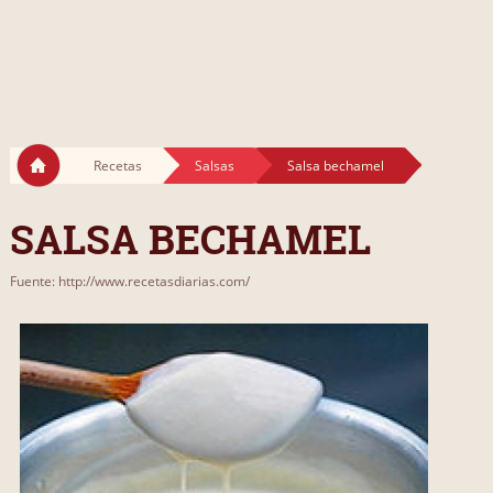
Recetas
Salsas
Salsa bechamel
SALSA BECHAMEL
Fuente: http://www.recetasdiarias.com/