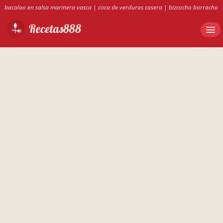
bacalao en salsa marinera vasca
|
coca de verduras casera
|
bizcocho borracho
de medina
|
recetas 888
|
conejo guisado con pimientos
|
recetas de rotini
tricolor
|
ensalada de rotini