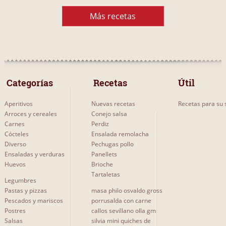
Más recetas
 Categorías 
 Recetas 
Útil
Aperitivos
Nuevas recetas
Recetas para su s
Arroces y cereales
Conejo salsa
Carnes
Perdiz
Cócteles
Ensalada remolacha
Diverso
Pechugas pollo
Ensaladas y verduras
Panellets
Huevos
Brioche
Tartaletas
Legumbres
Pastas y pizzas
masa philo osvaldo gross
Pescados y mariscos
porrusalda con carne
Postres
callos sevillano olla gm
Salsas
silvia mini quiches de