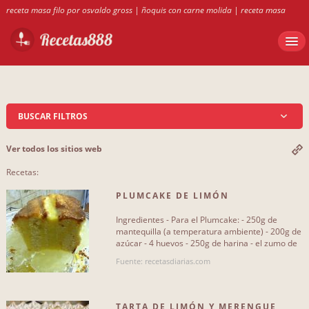
receta masa filo por osvaldo gross
|
ñoquis con carne molida
|
receta masa
philo osvaldo gross
|
tevuelto de grelos con surumi
|
RECETS DE BUDIN DE
ACELGA
|
recetas con teleras duras
BUSCAR FILTROS
Ver todos los sitios web
RECETAS
Recetas:
Ensaladas y verduras
132
PLUMCAKE DE LIMÓN
Sopas y cremas
44
Ingredientes - Para el Plumcake: - 250g de
mantequilla (a temperatura ambiente) - 200g de
Aperitivos
3
azúcar - 4 huevos - 250g de harina - el zumo de
1 limón - la[...]
Fuente: recetasdiarias.com
Pastas y pizzas
101
Legumbres
21
TARTA DE LIMÓN Y MERENGUE