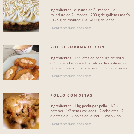
Carnes
227
FÁCIL
Ingredientes - el zumo de 3 limones - la
Huevos
83
ralladura de 2 limones - 200 g de galletas maría
- 125 g de mantequilla - 400 g de leche
condensada - 2 huevos (yemas[...]
Setas y hongos
13
Fuente: recetasdiarias.com
Postres
95
POLLO EMPANADO CON
Salsas
43
MAYONESA DE GUINDILLA
Ingredientes - 12 filetes de pechuga de pollo - 1
Cócteles
3
ó 2 huevos batidos (depende de la cantidad de
pollo a rebozar) - pan rallado - 5-6 cucharadas
Diverso
446
de mayonesa[...]
Fuente: recetasdiarias.com
POLLO CON SETAS
Ingredientes - 1 kg pechugas pollo - 1/2 k
patatas - 1/2 setas variadas - 2 ceboletas - 2
dientes ajo - 2 hojas de laurel - 1 vaso vino
blanco - 10 almendras[...]
Fuente: recetasdiarias.com