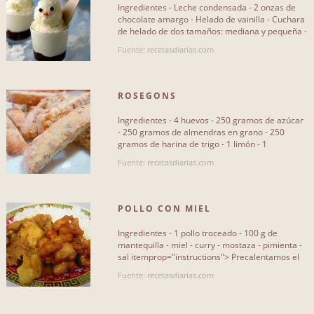
Ingredientes - Leche condensada - 2 onzas de
chocolate amargo - Helado de vainilla - Cuchara
de helado de dos tamaños: mediana y pequeña -
Bolitas de chocolate[...]
Fuente: recetasdiarias.com
ROSEGONS
Ingredientes - 4 huevos - 250 gramos de azúcar
- 250 gramos de almendras en grano - 250
gramos de harina de trigo - 1 limón - 1
cucharadita de levadura[...]
Fuente: recetasdiarias.com
POLLO CON MIEL
Ingredientes - 1 pollo troceado - 100 g de
mantequilla - miel - curry - mostaza - pimienta -
sal itemprop="instructions"> Precalentamos el
horno a 180º. Luego[...]
Fuente: recetasdiarias.com