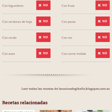
NO
NO
Con legumbres
Con fruta
NO
NO
Con verduras de hoja
Con pasta
NO
NO
Con cerdo
Con res
NO
NO
Con aves
Con carne molida
Leer todas las recetas de lacocinadegibello.blogspot.com.es
Recetas relacionadas