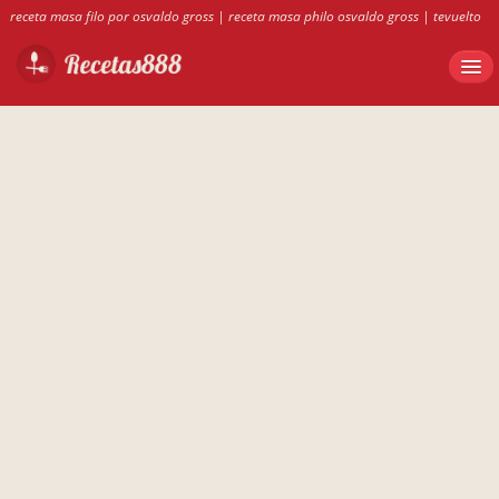
receta masa filo por osvaldo gross
|
receta masa philo osvaldo gross
|
tevuelto
de grelos con surumi
|
recetas con teleras duras
|
masa philo osvaldo gross
|
porrusalda con carne