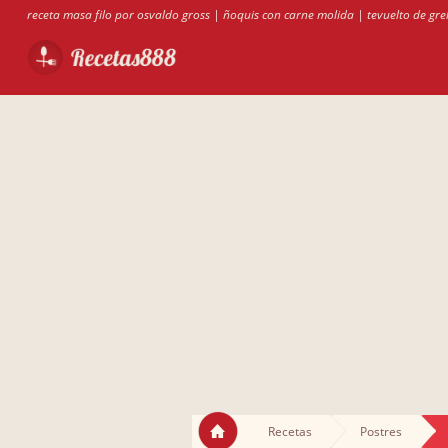
receta masa filo por osvaldo gross
|
ñoquis con carne molida
|
tevuelto de gre
Recetas
Postres