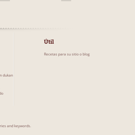
Útil
Recetas para su sitio o blog
un dukan
s
do
ories and keywords.