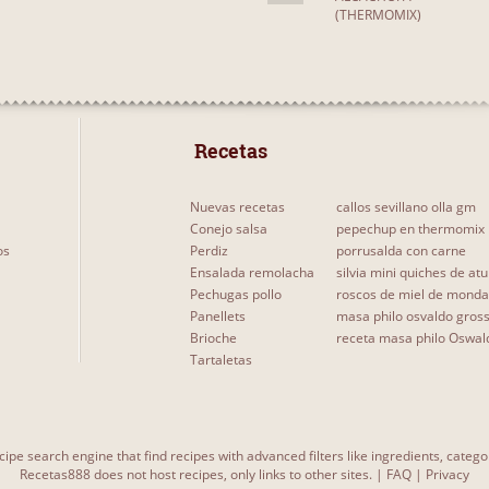
(THERMOMIX)
 Recetas 
Nuevas recetas
callos sevillano olla gm
Conejo salsa
pepechup en thermomix
os
Perdiz
porrusalda con carne
Ensalada remolacha
silvia mini quiches de at
Pechugas pollo
roscos de miel de monda
Panellets
masa philo osvaldo gros
Brioche
receta masa philo Oswal
Tartaletas
cipe search engine that find recipes with advanced filters like ingredients, categ
Recetas888 does not host recipes, only links to other sites. |
FAQ
|
Privacy