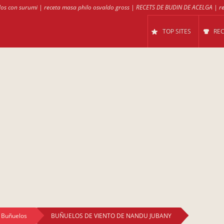
los con surumi
|
receta masa philo osvaldo gross
|
RECETS DE BUDIN DE ACELGA
|
r
TOP SITES
RE
Buñuelos
BUÑUELOS DE VIENTO DE NANDU JUBANY