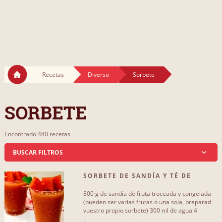
Recetas
Diverso
Sorbete
SORBETE
Encontrado 480 recetas
BUSCAR FILTROS
SORBETE DE SANDÍA Y TÉ DE
QUE INCLUYA...
JAZMÍN
800 g de sandía de fruta troceada y congelada
agua
285
(pueden ser varias frutas o una sola, preparad
vuestro propio sorbete) 300 ml de agua 4
bolsitas de té de[...]
huevo
121