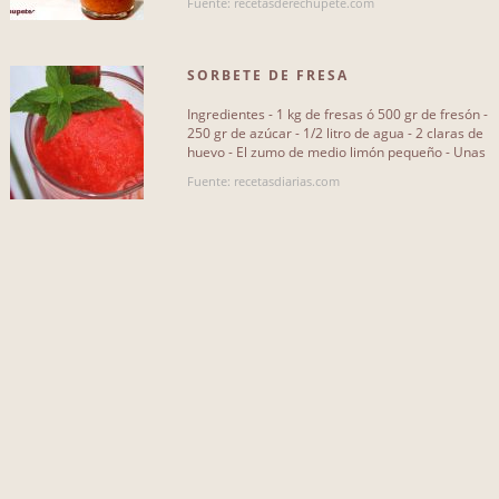
Fuente: recetasderechupete.com
hojas de menta
46
SORBETE DE FRESA
zumo de naranja
57
Ingredientes - 1 kg de fresas ó 500 gr de fresón -
leche
87
250 gr de azúcar - 1/2 litro de agua - 2 claras de
huevo - El zumo de medio limón pequeño - Unas
fresas
54
hojas de[...]
Fuente: recetasdiarias.com
chocolate
27
canela
35
naranjas
81
limones
71
Más...
QUE NO INCLUYA...
agua
195