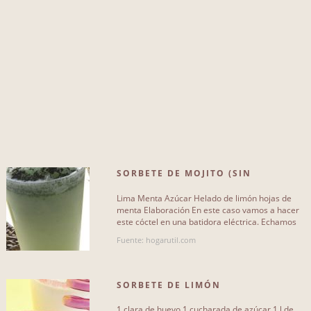
huevo
359
hojas de menta
434
zumo de naranja
423
leche
393
fresas
426
chocolate
453
SORBETE DE MOJITO (SIN
canela
445
ALCOHOL)
Lima Menta Azúcar Helado de limón hojas de
naranjas
399
menta Elaboración En este caso vamos a hacer
este cóctel en una batidora eléctrica. Echamos
dos bolas de helado de[...]
limones
409
Fuente: hogarutil.com
Más...
SORBETE DE LIMÓN
1 clara de huevo 1 cucharada de azúcar 1 l de
TIPO DE RECETA