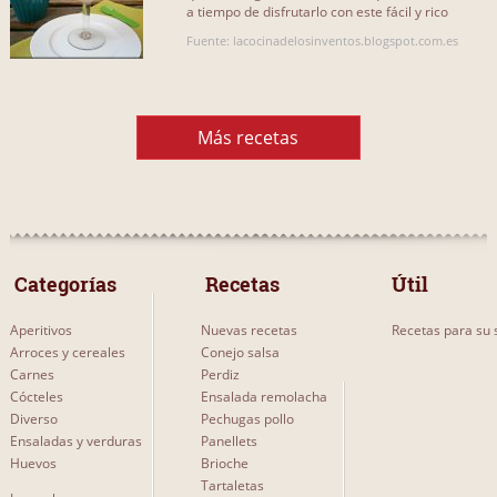
a tiempo de disfrutarlo con este fácil y rico
sorbete, que aunque[...]
Fuente: lacocinadelosinventos.blogspot.com.es
Más recetas
 Categorías 
 Recetas 
Útil
Aperitivos
Nuevas recetas
Recetas para su s
Arroces y cereales
Conejo salsa
Carnes
Perdiz
Cócteles
Ensalada remolacha
Diverso
Pechugas pollo
Ensaladas y verduras
Panellets
Huevos
Brioche
Tartaletas