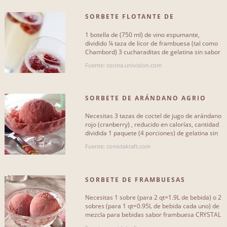
SORBETE FLOTANTE DE
cocina
4
FRAMBUESA
1 botella de (750 ml) de vino espumante,
comidakraft
4
dividido ¼ taza de licor de frambuesa (tal como
Chambord) 3 cucharaditas de gelatina sin sabor
lacocinadelosinventos
2
½ taza de[...]
Fuente: cocina.univision.com
lacocinamagicademanu
2
latauleta
2
SORBETE DE ARÁNDANO AGRIO
thermomixantequera
2
Necesitas 3 tazas de coctel de jugo de arándano
rojo (cranberry) , reducido en calorías, cantidad
dividida 1 paquete (4 porciones) de gelatina sin
Más...
azúcar sabor[...]
Fuente: comidakraft.com
SORBETE DE FRAMBUESAS
Necesitas 1 sobre (para 2 qt=1.9L de bebida) o 2
sobres (para 1 qt=0.95L de bebida cada uno) de
mezcla para bebidas sabor frambuesa CRYSTAL
LIGHT Raspberry Ice[...]