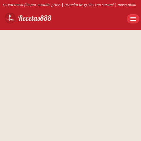
receta masa filo por osvaldo gross
|
tevuelto de grelos con surumi
|
masa philo
osvaldo gross
|
porrusalda con carne
|
callos sevillano olla gm
|
silvia mini
quiches de atun dukan