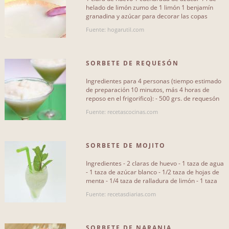
helado de limón zumo de 1 limón 1 benjamín
granadina y azúcar para decorar las copas
Vegetariano
0
Elaboración: Pon la clara[...]
Fuente: hogarutil.com
Con carne
0
Con pescados y mariscos
0
SORBETE DE REQUESÓN
Con fruta
0
Ingredientes para 4 personas (tiempo estimado
de preparación 10 minutos, más 4 horas de
Con legumbres
0
reposo en el frigorifico): - 500 grs. de requesón
o queso de Burgos. -[...]
Fuente: recetascocinas.com
Con pasta
0
Con verduras de hoja
0
SORBETE DE MOJITO
Con res
0
Ingredientes - 2 claras de huevo - 1 taza de agua
- 1 taza de azúcar blanco - 1/2 taza de hojas de
Con cerdo
0
menta - 1/4 taza de ralladura de limón - 1 taza
de jugo de[...]
Con carne molida
0
Fuente: recetasdiarias.com
Con aves
0
SORBETE DE NARANJA