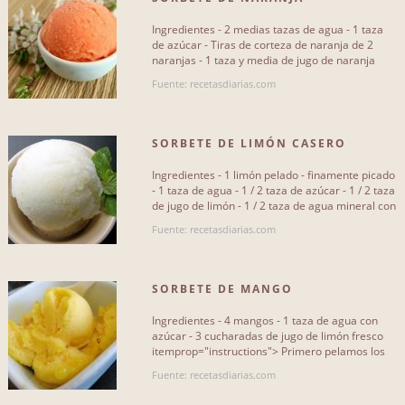
Ingredientes - 2 medias tazas de agua - 1 taza
de azúcar - Tiras de corteza de naranja de 2
naranjas - 1 taza y media de jugo de naranja
DIFICULTAD
natural - 1/3 de taza[...]
Fuente: recetasdiarias.com
Fácil
191
Media
129
SORBETE DE LIMÓN CASERO
Difícil
160
Ingredientes - 1 limón pelado - finamente picado
- 1 taza de agua - 1 / 2 taza de azúcar - 1 / 2 taza
de jugo de limón - 1 / 2 taza de agua mineral con
gas - 6[...]
Fuente: recetasdiarias.com
PΑGINAS Y; BLOGS
SORBETE DE MANGO
mis-recetas
124
Ingredientes - 4 mangos - 1 taza de agua con
recetasdecocina
azúcar - 3 cucharadas de jugo de limón fresco
26
itemprop="instructions"> Primero pelamos los
mangos, quitamos el[...]
semequemalacomida
22
Fuente: recetasdiarias.com
recetasdiarias
5