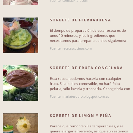
Fuente: comidakraft.com
SORBETE DE HIERBABUENA
El tiempo de preparación de esta receta es de
unos 15 minutos, y los ingredientes que
necesitamos para preparla son los siguientes: -
1 ramito de hierbabuena[...]
Fuente: recetascocinas.com
SORBETE DE FRUTA CONGELADA
[THERMOMIX]
Esta receta podemos hacerla con cualquier
fruta. Si la piel es comestible, no hará falta
pelarla, sólo lavarla y trocearla. Y congelarla con
antelación. Ideal[...]
Fuente: mariatesouro.blogspot.com.es
SORBETE DE LIMÓN Y PIÑA
Parece que remontan las temperaturas, y se
quiere alargar el veranito, así que aún estamos