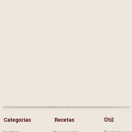
QUE NO INCLUYA...
chocolate
1
arroz
1
chocolate en polvo
1
bonito
1
huevo
1
harina
1
manzanas
1
vainilla
1
dorada
1
pera
1
 Categorías 
 Recetas 
Útil
Aperitivos
Nuevas recetas
Recetas para su s