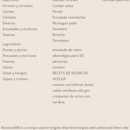
Arroces y cereales
Conejo salsa
Carnes
Perdiz
TIPO DE RECETA
Cócteles
Ensalada remolacha
Diverso
Pechugas pollo
Con fruta
0
Ensaladas y verduras
Panellets
Huevos
Brioche
Tartaletas
Legumbres
Pastas y pizzas
ensalada de rotini
Pescados y mariscos
albondigas para 50
DIFICULTAD
Postres
personas
Salsas
content
Fácil
0
Setas y hongos
RECETS DE BUDIN DE
Sopas y cremas
Media
ACELGA
1
recetas con teleras duras
Difícil
1
callos sevillano olla gm
croquetas de arroz con
sardina
SUBCATEGORÍAS
Recetas888 is a recipe search engine that find recipes with advanced filters like