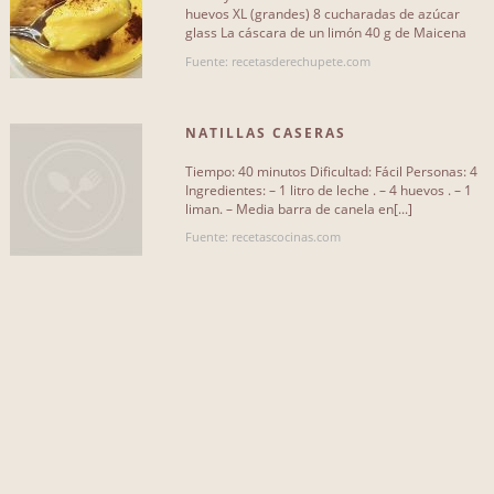
chocolate
1
huevos XL (grandes) 8 cucharadas de azúcar
glass La cáscara de un limón 40 g de Maicena
(harina fina de maíz) Este[...]
arroz
1
Fuente: recetasderechupete.com
chocolate en polvo
1
NATILLAS CASERAS
bonito
1
Tiempo: 40 minutos Dificultad: Fácil Personas: 4
huevo
1
Ingredientes: – 1 litro de leche . – 4 huevos . – 1
liman. – Media barra de canela en[...]
harina
1
Fuente: recetascocinas.com
manzanas
1
vainilla
1
dorada
1
pera
1