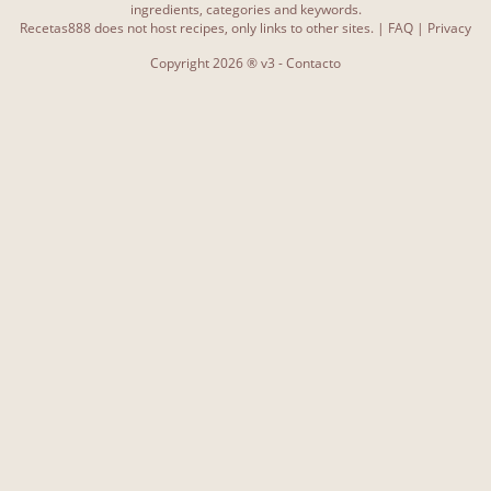
Natillas de leche caseras. como preparar natillas paso a paso
2
ingredients, categories and keywords.
Recetas888 does not host recipes, only links to other sites. |
FAQ
|
Privacy
Natillas caseras
2
Copyright 2026 ® v3 -
Contacto
Más...
PΑGINAS Y; BLOGS
recetasderechupete
1
recetascocinas
1