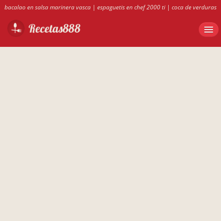
bacalao en salsa marinera vasca
|
espaguetis en chef 2000 ti
|
coca de verduras
casera
|
bizcocho borracho de medina
|
recetas 888
|
conejo guisado con
pimientos
|
recetas de rotini tricolor