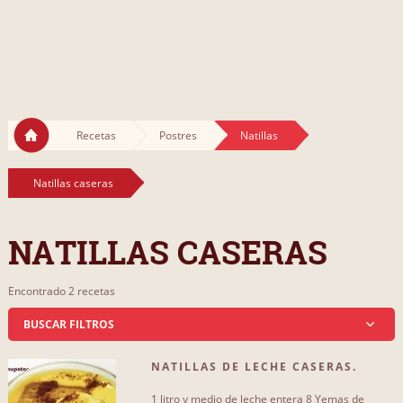
Recetas
Postres
Natillas
Natillas caseras
NATILLAS CASERAS
Encontrado 2 recetas
BUSCAR FILTROS
NATILLAS DE LECHE CASERAS.
QUE INCLUYA...
COMO PREPARAR[...]
1 litro y medio de leche entera 8 Yemas de