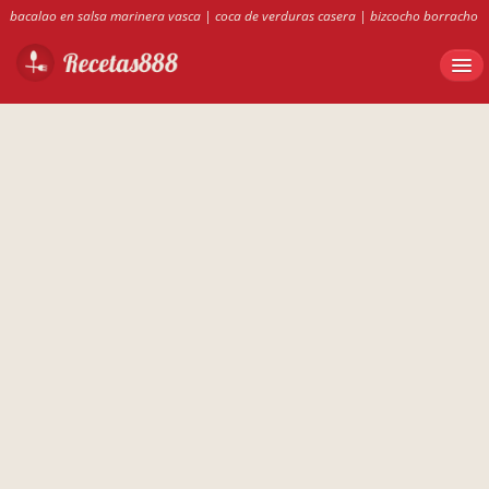
bacalao en salsa marinera vasca
|
coca de verduras casera
|
bizcocho borracho
de medina
|
recetas 888
|
conejo guisado con pimientos
|
recetas de rotini
tricolor
|
ensalada de rotini