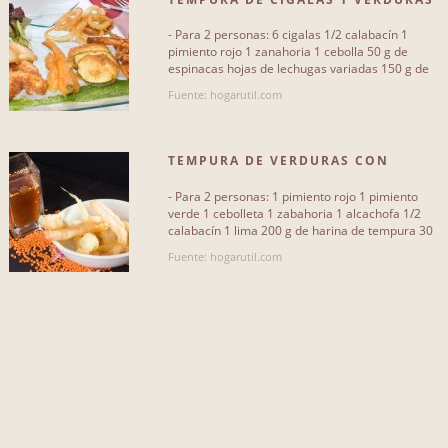
QUE INCLUYA...
- Para 2 personas: 6 cigalas 1/2 calabacín 1
ajetes
1
pimiento rojo 1 zanahoria 1 cebolla 50 g de
espinacas hojas de lechugas variadas 150 g de
harina de tempura 1[...]
cerveza
2
Fuente: hogarutil.com
calabacines
2
TEMPURA DE VERDURAS CON
pimienta
2
SALSA DE SOJA
- Para 2 personas: 1 pimiento rojo 1 pimiento
aceite vegetal
1
verde 1 cebolleta 1 zabahoria 1 alcachofa 1/2
calabacín 1 lima 200 g de harina de tempura 30
cebolleta
1
g de harina 1[...]
Fuente: hogarutil.com
cebolla
2
pimiento verde
1
zumo de naranja
1
pimiento rojo
2
Más...