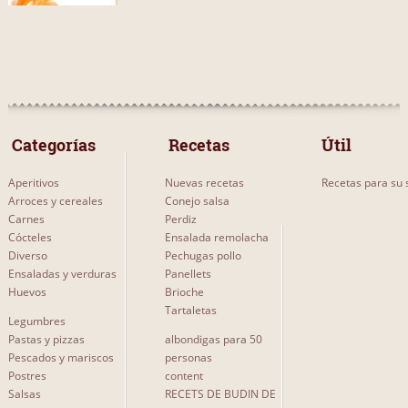
Más...
TIPO DE RECETA
Vegetariano
0
 Categorías 
 Recetas 
Útil
Con carne
0
Aperitivos
Nuevas recetas
Recetas para su s
Con pescados y mariscos
0
Arroces y cereales
Conejo salsa
Carnes
Perdiz
Con fruta
0
Cócteles
Ensalada remolacha
Diverso
Con legumbres
Pechugas pollo
0
Ensaladas y verduras
Panellets
Con pasta
0
Huevos
Brioche
Tartaletas
Legumbres
Con verduras de hoja
0
Pastas y pizzas
albondigas para 50
Pescados y mariscos
personas
Con res
0
Postres
content
Salsas
Con cerdo
RECETS DE BUDIN DE
0