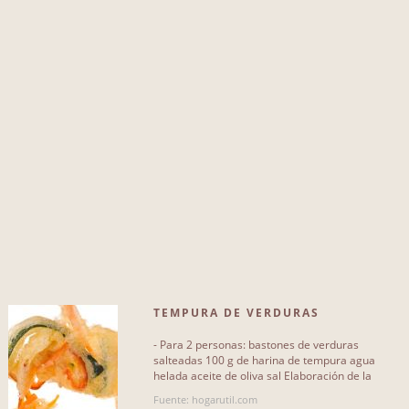
QUE NO INCLUYA...
ajetes
2
cerveza
1
calabacines
1
pimienta
1
aceite vegetal
2
cebolleta
2
cebolla
1
TEMPURA DE VERDURAS
pimiento verde
2
- Para 2 personas: bastones de verduras
zumo de naranja
2
salteadas 100 g de harina de tempura agua
helada aceite de oliva sal Elaboración de la
tempura de verduras Pon la[...]
pimiento rojo
1
Fuente: hogarutil.com