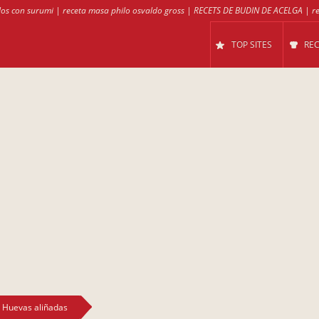
los con surumi
|
receta masa philo osvaldo gross
|
RECETS DE BUDIN DE ACELGA
|
r
TOP SITES
RE
Huevas aliñadas