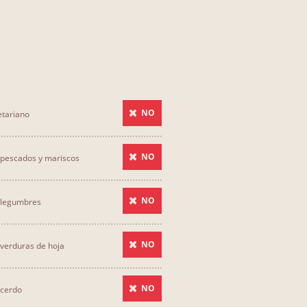
NO
tariano
NO
pescados y mariscos
NO
 legumbres
NO
verduras de hoja
NO
 cerdo