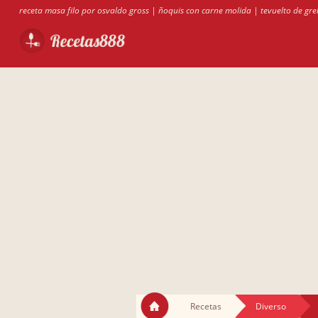
receta masa filo por osvaldo gross
|
ñoquis con carne molida
|
tevuelto de gre
Recetas
Diverso