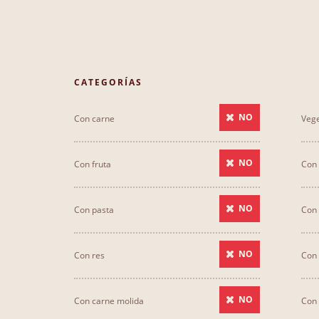
CATEGORÍAS
NO
Con carne
Vege
NO
Con fruta
Con 
NO
Con pasta
Con
NO
Con res
Con 
NO
Con carne molida
Con