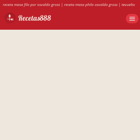
receta masa filo por osvaldo gross
|
receta masa philo osvaldo gross
|
tevuelto
de grelos con surumi
|
masa philo osvaldo gross
|
porrusalda con carne
|
callos
sevillano olla gm