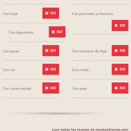
NO
Con fruta
Con pescados y mariscos
NO
NO
Con legumbres
NO
NO
Con pasta
Con verduras de hoja
NO
NO
Con res
Con cerdo
NO
NO
Con carne molida
Con aves
Leer todas las recetas de recetasdiarias.com