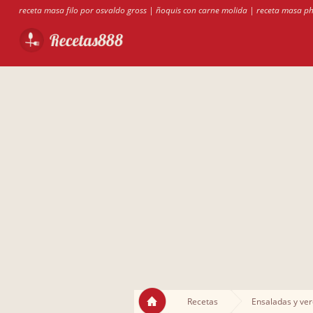
receta masa filo por osvaldo gross
|
ñoquis con carne molida
|
receta masa ph
Recetas
Ensaladas y ve