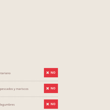
NO
tariano
NO
pescados y mariscos
NO
 legumbres