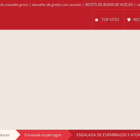
ilo osvaldo gross
|
tevuelto de grelos con surumi
|
RECETS DE BUDIN DE ACELGA
|
r
TOP SITES
RE
rduras
Ensalada espárragos
ENSALADA DE ESPÁRRAGOS Y ATÚ