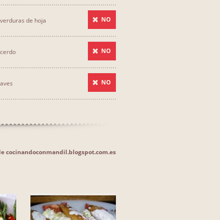
NO
verduras de hoja
NO
 cerdo
NO
 aves
 de cocinandoconmandil.blogspot.com.es