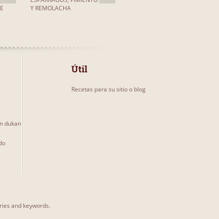
E
Y REMOLACHA
Útil
Recetas para su sitio o blog
s
un dukan
do
ories and keywords.