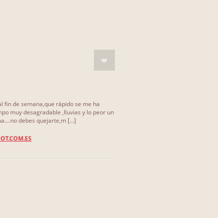
 al fin de semana,que rápido se me ha
po muy desagradable ,lluvias y lo peor un
a....no debes quejarte,m [...]
OT.COM.ES