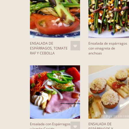
ENSALADA DE
Ensalada de espárragos
ESPÁRRAGOS, TOMATE
con vinagreta de
RAF Y CEBOLLA
anchoas
Ensalada con Espárragos
ENSALADA DE
y Jamón Cocido
ESPÁRRAGOS Y