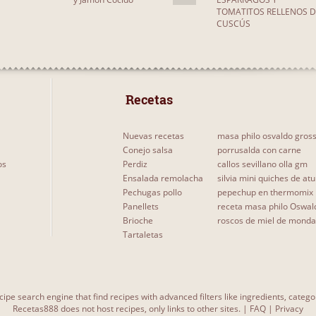
TOMATITOS RELLENOS D
CUSCÚS
 Recetas 
Nuevas recetas
masa philo osvaldo gros
Conejo salsa
porrusalda con carne
os
Perdiz
callos sevillano olla gm
Ensalada remolacha
silvia mini quiches de at
Pechugas pollo
pepechup en thermomix
Panellets
receta masa philo Oswal
Brioche
roscos de miel de monda
Tartaletas
cipe search engine that find recipes with advanced filters like ingredients, categ
Recetas888 does not host recipes, only links to other sites. |
FAQ
|
Privacy