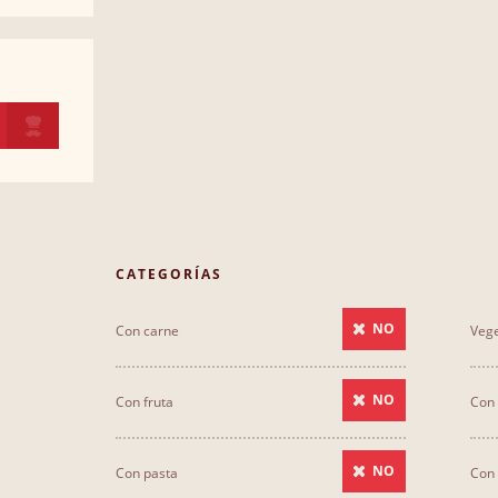
CATEGORÍAS
NO
Con carne
Vege
NO
Con fruta
Con 
NO
Con pasta
Con