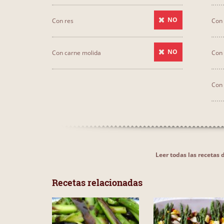
NO
Con res
Con 
NO
Con carne molida
Con
Con
Leer todas las recetas
Recetas relacionadas