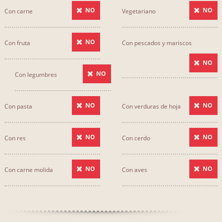
NO
NO
Con carne
Vegetariano
NO
Con fruta
Con pescados y mariscos
NO
NO
Con legumbres
NO
NO
Con pasta
Con verduras de hoja
NO
NO
Con res
Con cerdo
NO
NO
Con carne molida
Con aves