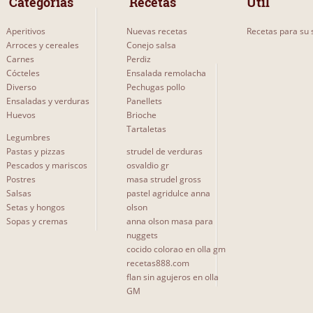
 Categorías 
 Recetas 
Útil
Aperitivos
Nuevas recetas
Recetas para su s
Arroces y cereales
Conejo salsa
Carnes
Perdiz
Cócteles
Ensalada remolacha
Diverso
Pechugas pollo
Ensaladas y verduras
Panellets
Huevos
Brioche
Tartaletas
Legumbres
Pastas y pizzas
strudel de verduras
Pescados y mariscos
osvaldio gr
Postres
masa strudel gross
Salsas
pastel agridulce anna
Setas y hongos
olson
Sopas y cremas
anna olson masa para
nuggets
cocido colorao en olla gm
recetas888.com
flan sin agujeros en olla
GM