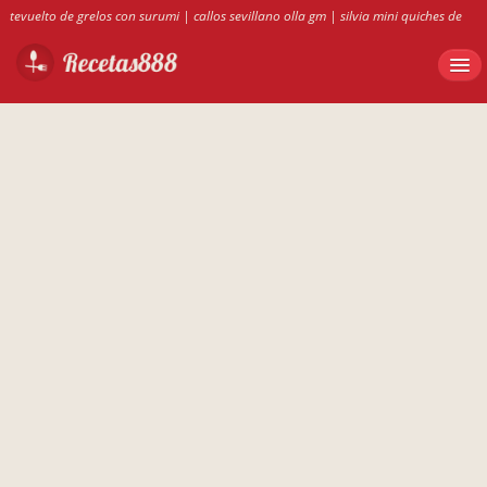
tevuelto de grelos con surumi
|
callos sevillano olla gm
|
silvia mini quiches de
atun dukan
|
pepechup en thermomix
|
receta masa philo Oswaldo
|
roscos de
miel de monda
|
calde de osso de vaca - puxero