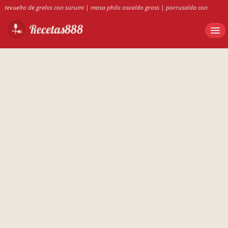
tevuelto de grelos con surumi
|
masa philo osvaldo gross
|
porrusalda con
carne
|
callos sevillano olla gm
|
silvia mini quiches de atun dukan
|
pepechup
en thermomix
|
receta masa philo Oswaldo