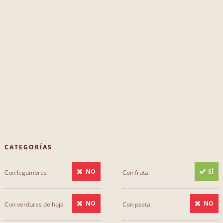
CATEGORÍAS
NO
SÍ
Con legumbres
Con fruta
NO
NO
Con verduras de hoja
Con pasta