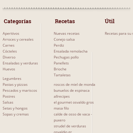
 Categorías 
 Recetas 
Útil
Aperitivos
Nuevas recetas
Recetas para su s
Arroces y cereales
Conejo salsa
Carnes
Perdiz
Cócteles
Ensalada remolacha
Diverso
Pechugas pollo
Ensaladas y verduras
Panellets
Huevos
Brioche
Tartaletas
Legumbres
Pastas y pizzas
roscos de miel de monda
Pescados y mariscos
bunuelos de espinaca
Postres
allrecipes
Salsas
el gourmet osvaldo gros
Setas y hongos
masa filo
Sopas y cremas
calde de osso de vaca -
puxero
strudel de verduras
osvaldio gr