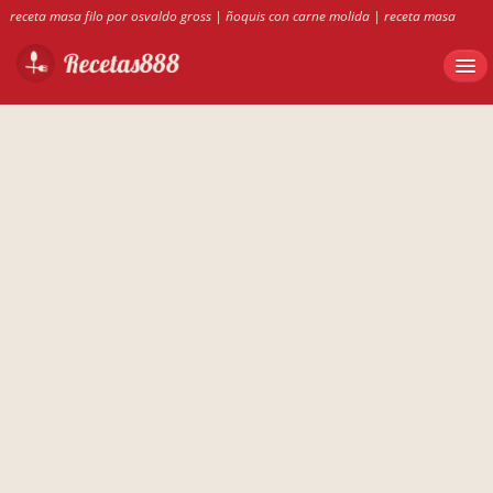
receta masa filo por osvaldo gross
|
ñoquis con carne molida
|
receta masa
philo osvaldo gross
|
tevuelto de grelos con surumi
|
RECETS DE BUDIN DE
ACELGA
|
recetas con teleras duras