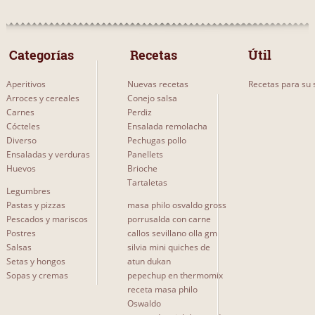
 Categorías 
 Recetas 
Útil
Aperitivos
Nuevas recetas
Recetas para su s
Arroces y cereales
Conejo salsa
Carnes
Perdiz
Cócteles
Ensalada remolacha
Diverso
Pechugas pollo
Ensaladas y verduras
Panellets
Huevos
Brioche
Tartaletas
Legumbres
Pastas y pizzas
masa philo osvaldo gross
Pescados y mariscos
porrusalda con carne
Postres
callos sevillano olla gm
Salsas
silvia mini quiches de
Setas y hongos
atun dukan
Sopas y cremas
pepechup en thermomix
receta masa philo
Oswaldo