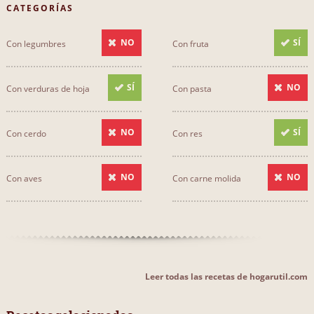
CATEGORÍAS
NO
SÍ
Con legumbres
Con fruta
SÍ
NO
Con verduras de hoja
Con pasta
NO
SÍ
Con cerdo
Con res
NO
NO
Con aves
Con carne molida
Leer todas las recetas de hogarutil.com