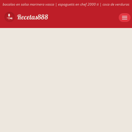
bacalao en salsa marinera vasca
|
espaguetis en chef 2000 ti
|
coca de verduras
casera
|
bizcocho borracho de medina
|
recetas 888
|
conejo guisado con
pimientos
|
recetas de rotini tricolor