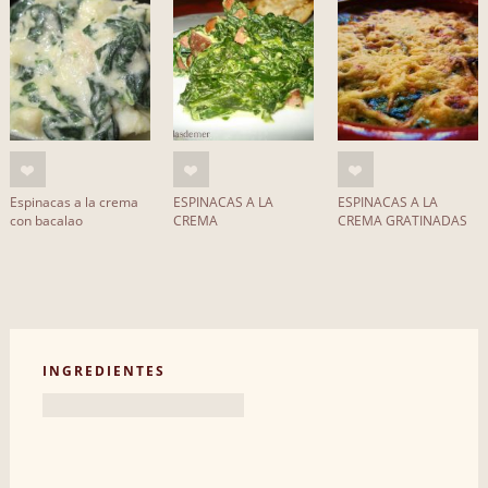
Espinacas a la crema
ESPINACAS A LA
ESPINACAS A LA
con bacalao
CREMA
CREMA GRATINADAS
INGREDIENTES