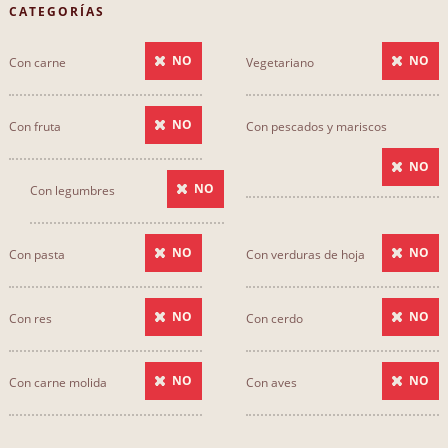
CATEGORÍAS
NO
NO
Con carne
Vegetariano
NO
Con fruta
Con pescados y mariscos
NO
NO
Con legumbres
NO
NO
Con pasta
Con verduras de hoja
NO
NO
Con res
Con cerdo
NO
NO
Con carne molida
Con aves